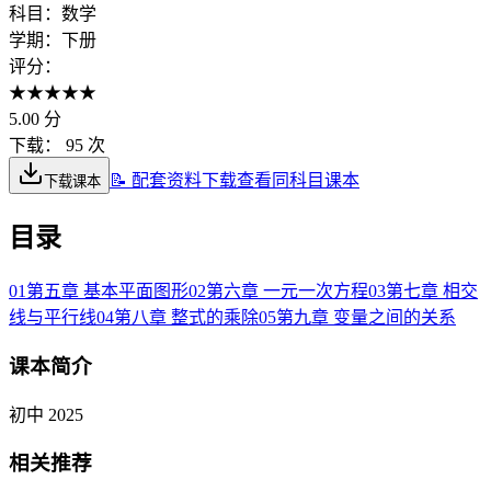
科目：
数学
学期：
下册
评分：
★
★
★
★
★
5.00
分
下载：
95 次
📝 配套资料下载
查看同科目课本
下载课本
目录
01
第五章 基本平面图形
02
第六章 一元一次方程
03
第七章 相交
线与平行线
04
第八章 整式的乘除
05
第九章 变量之间的关系
课本简介
初中 2025
相关推荐