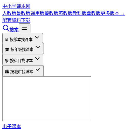
中小学课本网
人教版
鲁教版
通用版
粤教版
苏教版
教科版
冀教版
更多版本 →
配套资料下载
搜索
📖 按版本找课本
🎓 按年级找课本
📚 按科目找课本
🏙️ 按城市找课本
电子课本