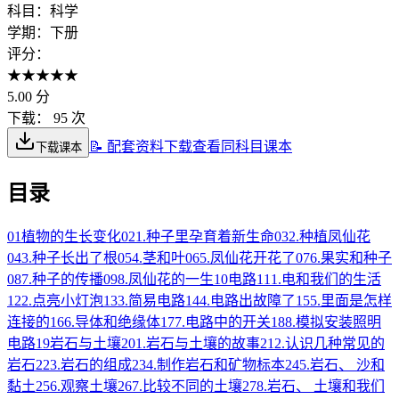
科目：
科学
学期：
下册
评分：
★
★
★
★
★
5.00
分
下载：
95 次
📝 配套资料下载
查看同科目课本
下载课本
目录
01
植物的生长变化
02
1.种子里孕育着新生命
03
2.种植凤仙花
04
3.种子长出了根
05
4.茎和叶
06
5.凤仙花开花了
07
6.果实和种子
08
7.种子的传播
09
8.凤仙花的一生
10
电路
11
1.电和我们的生活
12
2.点亮小灯泡
13
3.简易电路
14
4.电路出故障了
15
5.里面是怎样
连接的
16
6.导体和绝缘体
17
7.电路中的开关
18
8.模拟安装照明
电路
19
岩石与土壤
20
1.岩石与土壤的故事
21
2.认识几种常见的
岩石
22
3.岩石的组成
23
4.制作岩石和矿物标本
24
5.岩石、 沙和
黏土
25
6.观察土壤
26
7.比较不同的土壤
27
8.岩石、 土壤和我们