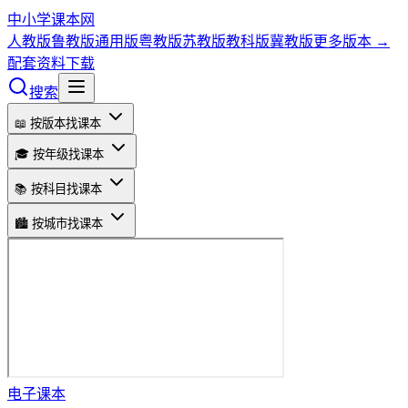
中小学课本网
人教版
鲁教版
通用版
粤教版
苏教版
教科版
冀教版
更多版本 →
配套资料下载
搜索
📖 按版本找课本
🎓 按年级找课本
📚 按科目找课本
🏙️ 按城市找课本
电子课本