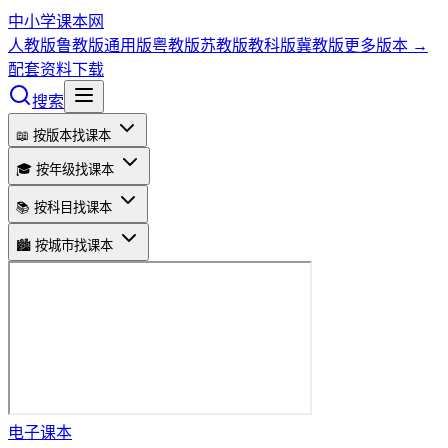
中小学课本网
人教版
鲁教版
通用版
粤教版
苏教版
教科版
冀教版
更多版本 →
配套资料下载
搜索
📖 按版本找课本
🎓 按年级找课本
📚 按科目找课本
🏙️ 按城市找课本
电子课本