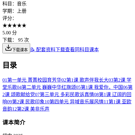
科目：
音乐
学期：
上册
评分：
★
★
★
★
★
5.00
分
下载：
95 次
📝 配套资料下载
查看同科目课本
下载课本
目录
01
第一单元 菁菁校园育芳华
02
第1课 歌声伴我长大
03
第2课 学
堂乐歌
04
第二单元 巍巍中华红旗颂
05
第1课 我爱你，中国
06
第
2课 颂歌献给党
07
第三单元 多彩民歌诉真情
08
第1课 辽阔的回
响
09
第2课 民歌印象
10
第四单元 异域音乐展风情
11
第1课 亚欧
音韵
12
第2课 美非乐声
课本简介