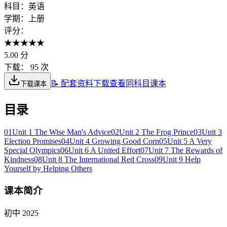
科目：
英语
学期：
上册
评分：
★
★
★
★
★
5.00
分
下载：
95 次
📝 配套资料下载
查看同科目课本
下载课本
目录
01
Unit 1 The Wise Man's Advice
02
Unit 2 The Frog Prince
03
Unit 3
Election Promises
04
Unit 4 Growing Good Corn
05
Unit 5 A Very
Special Olympics
06
Unit 6 A United Effort
07
Unit 7 The Rewards of
Kindness
08
Unit 8 The International Red Cross
09
Unit 9 Help
Yourself by Helping Others
课本简介
初中 2025