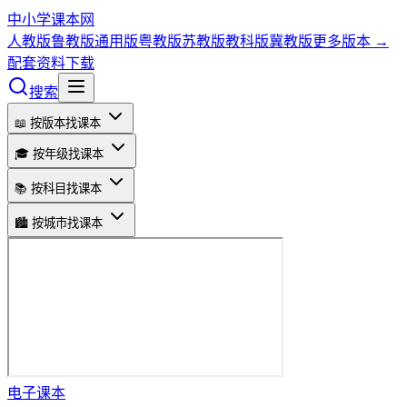
中小学课本网
人教版
鲁教版
通用版
粤教版
苏教版
教科版
冀教版
更多版本 →
配套资料下载
搜索
📖 按版本找课本
🎓 按年级找课本
📚 按科目找课本
🏙️ 按城市找课本
电子课本