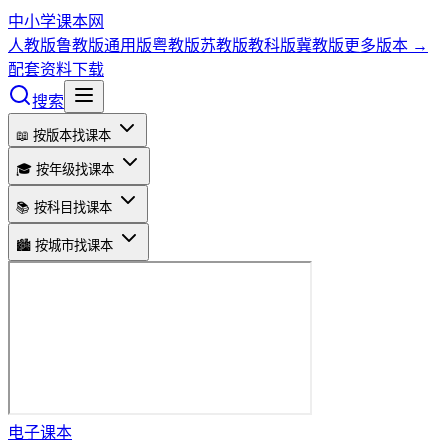
中小学课本网
人教版
鲁教版
通用版
粤教版
苏教版
教科版
冀教版
更多版本 →
配套资料下载
搜索
📖 按版本找课本
🎓 按年级找课本
📚 按科目找课本
🏙️ 按城市找课本
电子课本