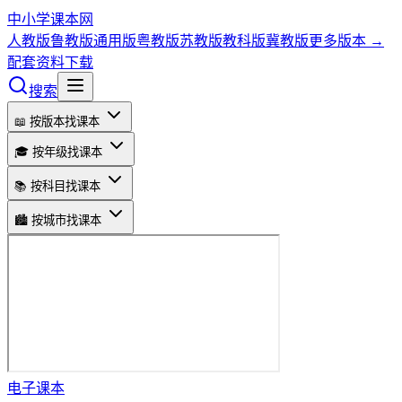
中小学课本网
人教版
鲁教版
通用版
粤教版
苏教版
教科版
冀教版
更多版本 →
配套资料下载
搜索
📖 按版本找课本
🎓 按年级找课本
📚 按科目找课本
🏙️ 按城市找课本
电子课本