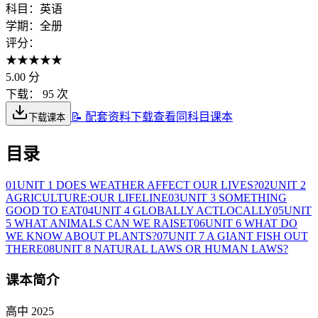
科目：
英语
学期：
全册
评分：
★
★
★
★
★
5.00
分
下载：
95 次
📝 配套资料下载
查看同科目课本
下载课本
目录
01
UNIT 1 DOES WEATHER AFFECT OUR LIVES?
02
UNIT 2
AGRICULTURE:OUR LIFELINE
03
UNIT 3 SOMETHING
GOOD TO EAT
04
UNIT 4 GLOBALLY ACTLOCALLY
05
UNIT
5 WHAT ANIMALS CAN WE RAISET
06
UNIT 6 WHAT DO
WE KNOW ABOUT PLANTS?
07
UNIT 7 A GIANT FISH OUT
THERE
08
UNIT 8 NATURAL LAWS OR HUMAN LAWS?
课本简介
高中 2025