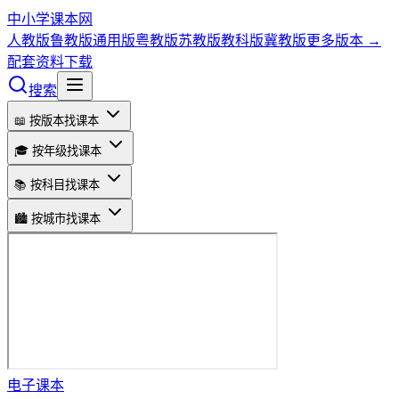
中小学课本网
人教版
鲁教版
通用版
粤教版
苏教版
教科版
冀教版
更多版本 →
配套资料下载
搜索
📖 按版本找课本
🎓 按年级找课本
📚 按科目找课本
🏙️ 按城市找课本
电子课本