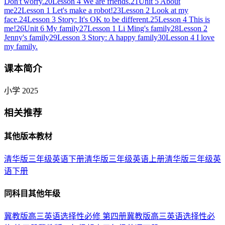
Don't worry.
20
Lesson 4 We are friends.
21
Unit 5 About
me
22
Lesson 1 Let's make a robot!
23
Lesson 2 Look at my
face.
24
Lesson 3 Story: It's OK to be different.
25
Lesson 4 This is
me!
26
Unit 6 My family
27
Lesson 1 Li Ming's family
28
Lesson 2
Jenny's family
29
Lesson 3 Story: A happy family
30
Lesson 4 I love
my family.
课本简介
小学 2025
相关推荐
其他版本教材
清华版三年级英语下册
清华版三年级英语上册
清华版三年级英
语下册
同科目其他年级
冀教版高三英语选择性必修 第四册
冀教版高三英语选择性必