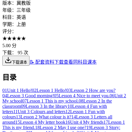
版本：
冀教版
年级：
三年级
科目：
英语
学期：
上册
评分：
★
★
★
★
★
5.00
分
下载：
95 次
📝 配套资料下载
查看同科目课本
下载课本
目录
01
Unit 1 Hello!
02
Lesson 1 Hello!
03
Lesson 2 How are you?
04
Lesson 3 Good morning!
05
Lesson 4 Nice to meet you.
06
Unit 2
My school
07
Lesson 1 This is my school.
08
Lesson 2 In the
classroom
09
Lesson 3 In the library
10
Lesson 4 Fun with
letters
11
Unit 3 Colours and letters
12
Lesson 1 Fun with
colours
13
Lesson 2 What colour is it?
14
Lesson 3 Letters all
around
15
Lesson 4 My letter book
16
Unit 4 My friends
17
Lesson 1
This is my friend.
18
Lesson 2 May I use one?
19
Lesson 3 Story: