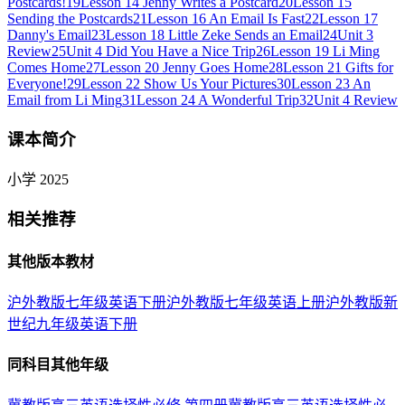
Postcards!
19
Lesson 14 Jenny Writes a Postcard
20
Lesson 15
Sending the Postcards
21
Lesson 16 An Email Is Fast
22
Lesson 17
Danny's Email
23
Lesson 18 Little Zeke Sends an Email
24
Unit 3
Review
25
Unit 4 Did You Have a Nice Trip
26
Lesson 19 Li Ming
Comes Home
27
Lesson 20 Jenny Goes Home
28
Lesson 21 Gifts for
Everyone!
29
Lesson 22 Show Us Your Pictures
30
Lesson 23 An
Email from Li Ming
31
Lesson 24 A Wonderful Trip
32
Unit 4 Review
课本简介
小学 2025
相关推荐
其他版本教材
沪外教版七年级英语下册
沪外教版七年级英语上册
沪外教版新
世纪九年级英语下册
同科目其他年级