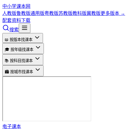
中小学课本网
人教版
鲁教版
通用版
粤教版
苏教版
教科版
冀教版
更多版本 →
配套资料下载
搜索
📖 按版本找课本
🎓 按年级找课本
📚 按科目找课本
🏙️ 按城市找课本
电子课本