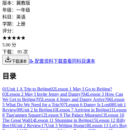
版本：
冀教版
年级：
一年级
科目：
英语
学期：
上册
评分：
★
★
★
★
★
5.00
分
下载：
95 次
📝 配套资料下载
查看同科目课本
下载课本
目录
01
Unit 1 A Trip to Beijing
02
Lesson 1 May I Go to Beijing?
03
Lesson 2 May I Invite Jenny and Danny?
04
Lesson 3 How Can
We Get to Beijing?
05
Lesson 4 Jenny and Danny Arrive?
06
Lesson
5 What Do We Need for a Trip?
07
Lesson 6 Danny Is Lost
08
Unit 1
Review
09
Unit 2 In Beijing
10
Lesson 7 Arriving in Beijing
11
Lesson
8 Tian'anmen Square
12
Lesson 9 The Palace Museum
13
Lesson 10
The Great Wall
14
Lesson 11 Shopping in Beijing
15
Lesson 12 Billy
Bee
16
Unit 2 Review
17
Unit 3 Writing Home
18
Lesson 13 Let's Buy