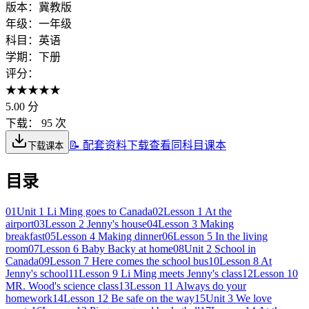
版本：
冀教版
年级：
一年级
科目：
英语
学期：
下册
评分：
★
★
★
★
★
5.00
分
下载：
95 次
📝 配套资料下载
查看同科目课本
下载课本
目录
01
Unit 1 Li Ming goes to Canada
02
Lesson 1 At the
airport
03
Lesson 2 Jenny's house
04
Lesson 3 Making
breakfast
05
Lesson 4 Making dinner
06
Lesson 5 In the living
room
07
Lesson 6 Baby Backy at home
08
Unit 2 School in
Canada
09
Lesson 7 Here comes the school bus
10
Lesson 8 At
Jenny's school
11
Lesson 9 Li Ming meets Jenny's class
12
Lesson 10
MR. Wood's science class
13
Lesson 11 Always do your
homework
14
Lesson 12 Be safe on the way
15
Unit 3 We love