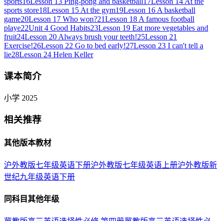
sports
16
Lesson 13 Ping-pong and basketball
17
Lesson 14 At the
sports store
18
Lesson 15 At the gym
19
Lesson 16 A basketball
game
20
Lesson 17 Who won?
21
Lesson 18 A famous football
playe
22
Unit 4 Good Habits
23
Lesson 19 Eat more vegetables and
fruit
24
Lesson 20 Always brush your teeth!
25
Lesson 21
Exercise!
26
Lesson 22 Go to bed early!
27
Lesson 23 I can't tell a
lie
28
Lesson 24 Helen Keller
课本简介
小学 2025
相关推荐
其他版本教材
沪外教版七年级英语下册
沪外教版七年级英语上册
沪外教版新
世纪九年级英语下册
同科目其他年级