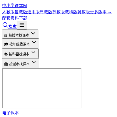
中小学课本网
人教版
鲁教版
通用版
粤教版
苏教版
教科版
冀教版
更多版本 →
配套资料下载
搜索
📖 按版本找课本
🎓 按年级找课本
📚 按科目找课本
🏙️ 按城市找课本
电子课本