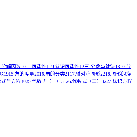
8.分解因数
10
二 可能性
11
9.认识可能性
12
三 分数与除法
13
10.分
地
19
15.角的度量
20
16.角的分类
21
17.轴对称图形
22
18.图形的旋
数式与方程
30
25.代数式（一）
31
26.代数式（二）
32
27.认识方程