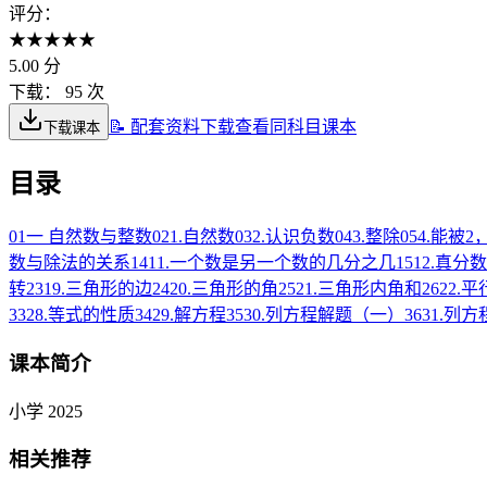
评分：
★
★
★
★
★
5.00
分
下载：
95 次
📝 配套资料下载
查看同科目课本
下载课本
目录
01
一 自然数与整数
02
1.自然数
03
2.认识负数
04
3.整除
05
4.能被2
数与除法的关系
14
11.一个数是另一个数的几分之几
15
12.真分
转
23
19.三角形的边
24
20.三角形的角
25
21.三角形内角和
26
22.
33
28.等式的性质
34
29.解方程
35
30.列方程解题（一）
36
31.列
课本简介
小学 2025
相关推荐