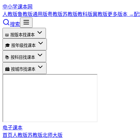
中小学课本网
人教版
鲁教版
通用版
粤教版
苏教版
教科版
冀教版
更多版本 →
配
搜索
📖 按版本找课本
🎓 按年级找课本
📚 按科目找课本
🏙️ 按城市找课本
电子课本
首页
人教版
苏教版
北师大版