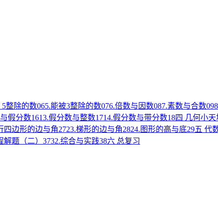
，5整除的数
06
5.能被3整除的数
07
6.倍数与因数
08
7.素数与合数
09
数与假分数
16
13.假分数与整数
17
14.假分数与带分数
18
四 几何小天
平行四边形的边与角
27
23.梯形的边与角
28
24.图形的高与底
29
五 代
方程解题（二）
37
32.综合与实践
38
六 总复习