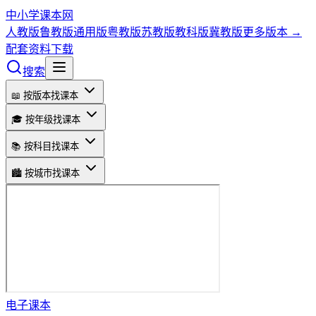
中小学课本网
人教版
鲁教版
通用版
粤教版
苏教版
教科版
冀教版
更多版本 →
配套资料下载
搜索
📖 按版本找课本
🎓 按年级找课本
📚 按科目找课本
🏙️ 按城市找课本
电子课本