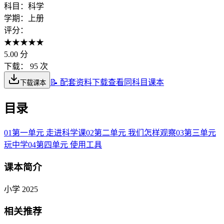
科目：
科学
学期：
上册
评分：
★
★
★
★
★
5.00
分
下载：
95 次
📝 配套资料下载
查看同科目课本
下载课本
目录
01
第一单元 走进科学课
02
第二单元 我们怎样观察
03
第三单元
玩中学
04
第四单元 使用工具
课本简介
小学 2025
相关推荐