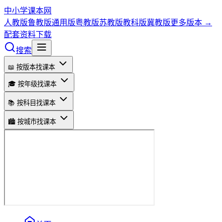
中小学课本网
人教版
鲁教版
通用版
粤教版
苏教版
教科版
冀教版
更多版本 →
配套资料下载
搜索
📖 按版本找课本
🎓 按年级找课本
📚 按科目找课本
🏙️ 按城市找课本