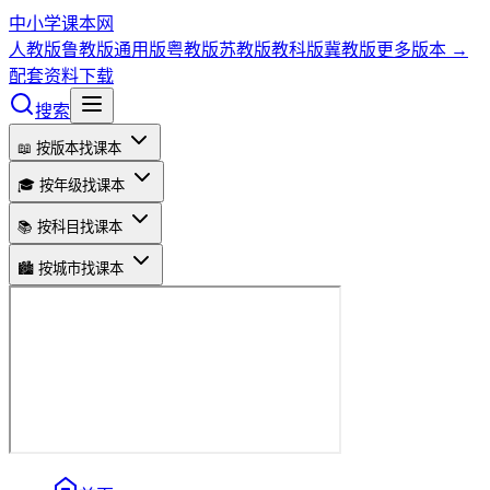
中小学课本网
人教版
鲁教版
通用版
粤教版
苏教版
教科版
冀教版
更多版本 →
配套资料下载
搜索
📖 按版本找课本
🎓 按年级找课本
📚 按科目找课本
🏙️ 按城市找课本