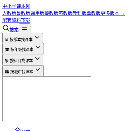
中小学课本网
人教版
鲁教版
通用版
粤教版
苏教版
教科版
冀教版
更多版本 →
配套资料下载
搜索
📖 按版本找课本
🎓 按年级找课本
📚 按科目找课本
🏙️ 按城市找课本