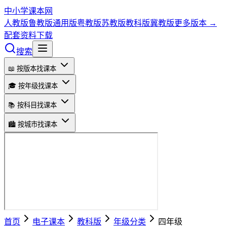
中小学课本网
人教版
鲁教版
通用版
粤教版
苏教版
教科版
冀教版
更多版本 →
配套资料下载
搜索
📖 按版本找课本
🎓 按年级找课本
📚 按科目找课本
🏙️ 按城市找课本
首页
电子课本
教科版
年级分类
四年级