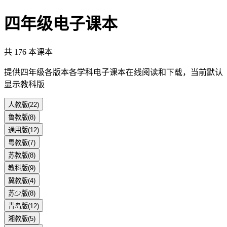
四年级
电子课本
共
176
本课本
提供
四年级
各版本各学科电子课本在线阅读和下载，当前默认
显示
教科版
人教版
(
22
)
鲁教版
(
8
)
通用版
(
12
)
粤教版
(
7
)
苏教版
(
8
)
教科版
(
9
)
冀教版
(
4
)
苏少版
(
8
)
青岛版
(
12
)
湘教版
(
5
)