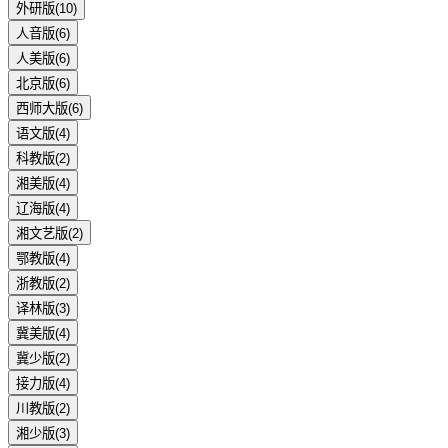
外研版
(
10
)
人音版
(
6
)
人美版
(
6
)
北京版
(
6
)
西师大版
(
6
)
语文版
(
4
)
科教版
(
2
)
湘美版
(
4
)
辽海版
(
4
)
湘文艺版
(
2
)
鄂教版
(
4
)
浙教版
(
2
)
译林版
(
3
)
冀美版
(
4
)
冀少版
(
2
)
接力版
(
4
)
川教版
(
2
)
湘少版
(
3
)