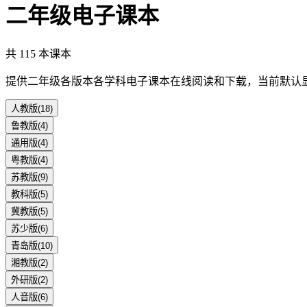
二年级
电子课本
共
115
本课本
提供
二年级
各版本各学科电子课本在线阅读和下载，当前默认
人教版
(
18
)
鲁教版
(
4
)
通用版
(
4
)
粤教版
(
4
)
苏教版
(
9
)
教科版
(
5
)
冀教版
(
5
)
苏少版
(
6
)
青岛版
(
10
)
湘教版
(
2
)
外研版
(
2
)
人音版
(
6
)