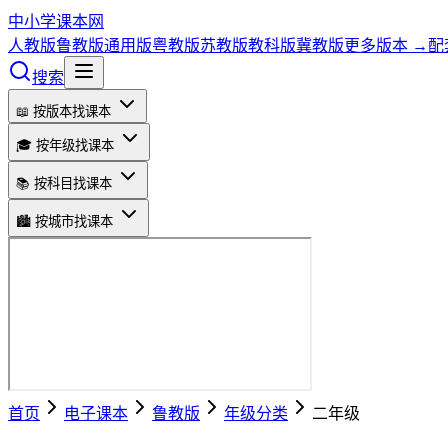
中小学课本网
人教版
鲁教版
通用版
粤教版
苏教版
教科版
冀教版
更多版本 →
配
搜索
📖 按版本找课本
🎓 按年级找课本
📚 按科目找课本
🏙️ 按城市找课本
首页
电子课本
鲁教版
年级分类
二年级