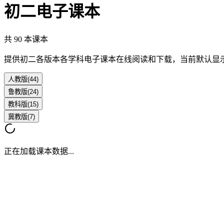
初二
电子课本
共
90
本课本
提供
初二
各版本各学科电子课本在线阅读和下载，当前默认显
人教版
(
44
)
鲁教版
(
24
)
教科版
(
15
)
冀教版
(
7
)
正在加载课本数据...