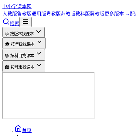
中小学课本网
人教版
鲁教版
通用版
粤教版
苏教版
教科版
冀教版
更多版本 →
配
搜索
📖 按版本找课本
🎓 按年级找课本
📚 按科目找课本
🏙️ 按城市找课本
首页