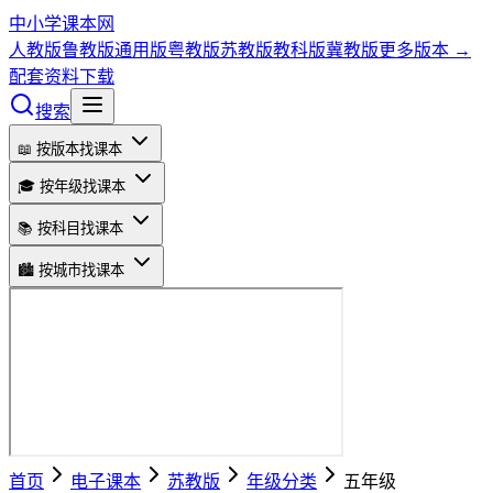
中小学课本网
人教版
鲁教版
通用版
粤教版
苏教版
教科版
冀教版
更多版本 →
配套资料下载
搜索
📖 按版本找课本
🎓 按年级找课本
📚 按科目找课本
🏙️ 按城市找课本
首页
电子课本
苏教版
年级分类
五年级