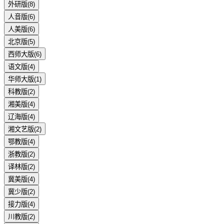
外研版
(
8
)
人音版
(
6
)
人美版
(
6
)
北京版
(
5
)
西师大版
(
6
)
语文版
(
4
)
华师大版
(
1
)
科教版
(
2
)
湘美版
(
4
)
辽海版
(
4
)
湘文艺版
(
2
)
鄂教版
(
4
)
浙教版
(
2
)
译林版
(
2
)
冀美版
(
4
)
冀少版
(
2
)
接力版
(
4
)
川教版
(
2
)