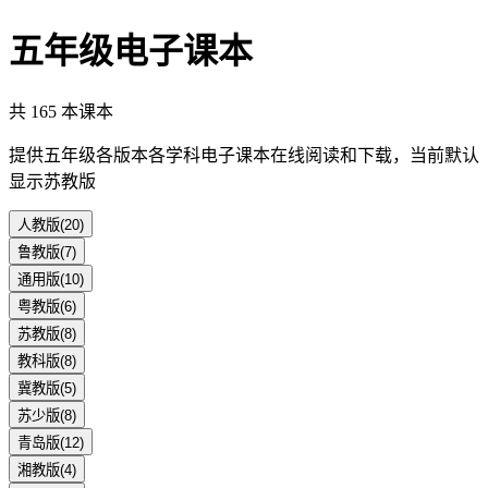
五年级
电子课本
共
165
本课本
提供
五年级
各版本各学科电子课本在线阅读和下载，当前默认
显示
苏教版
人教版
(
20
)
鲁教版
(
7
)
通用版
(
10
)
粤教版
(
6
)
苏教版
(
8
)
教科版
(
8
)
冀教版
(
5
)
苏少版
(
8
)
青岛版
(
12
)
湘教版
(
4
)