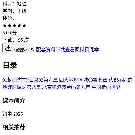
科目：
地理
学期：
下册
评分：
★
★
★
★
★
5.00
分
下载：
95 次
📝 配套资料下载
查看同科目课本
下载课本
目录
01
封面/前言/目录
02
第六章 四大地理区域
03
第七章 认识不同的
地理区域
04
第八章 北京和港澳台
05
第九章 中国走向世界
课本简介
初中 2025
相关推荐