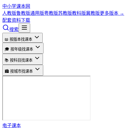
中小学课本网
人教版
鲁教版
通用版
粤教版
苏教版
教科版
冀教版
更多版本 →
配套资料下载
搜索
📖 按版本找课本
🎓 按年级找课本
📚 按科目找课本
🏙️ 按城市找课本
电子课本