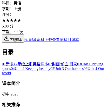
科目：
英语
学期：
上册
评分：
★
★
★
★
★
5.00
分
下载：
95 次
📝 配套资料下载
查看同科目课本
下载课本
目录
01
新版八年级上册英语课本
02
封面/前言/目录
03
Unit 1 Playing
sports
04
Unit 2 Keeping healthy
05
Unit 3 Our hobbies
06
Unit 4 Our
world
课本简介
初中 2025
相关推荐