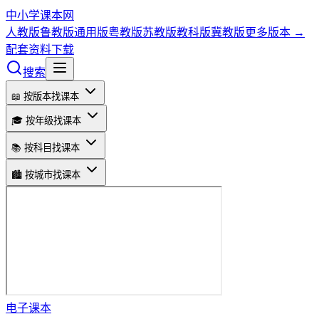
中小学课本网
人教版
鲁教版
通用版
粤教版
苏教版
教科版
冀教版
更多版本 →
配套资料下载
搜索
📖 按版本找课本
🎓 按年级找课本
📚 按科目找课本
🏙️ 按城市找课本
电子课本