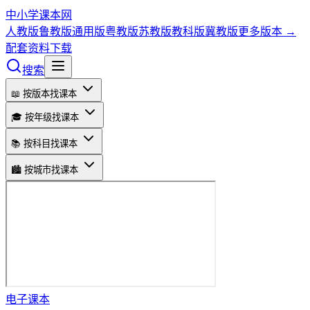
中小学课本网
人教版
鲁教版
通用版
粤教版
苏教版
教科版
冀教版
更多版本 →
配套资料下载
搜索
📖 按版本找课本
🎓 按年级找课本
📚 按科目找课本
🏙️ 按城市找课本
电子课本