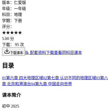
版本：
仁爱版
年级：
一年级
科目：
地理
学期：
下册
评分：
★
★
★
★
★
5.00
分
下载：
95 次
📝 配套资料下载
查看同科目课本
下载课本
目录
01
第六章 四大地理区域
02
第七章 认识不同的地理区域
03
第八
章 北京和港澳台
04
第九章 中国走向世界
课本简介
初中 2025