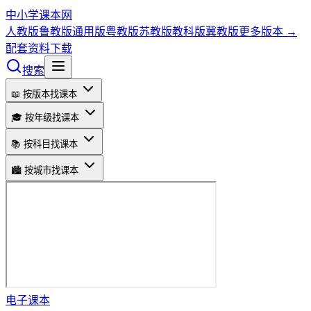
中小学课本网
人教版
鲁教版
通用版
粤教版
苏教版
教科版
冀教版
更多版本 →
配套资料下载
搜索
📖 按版本找课本
🎓 按年级找课本
📚 按科目找课本
🏙️ 按城市找课本
电子课本