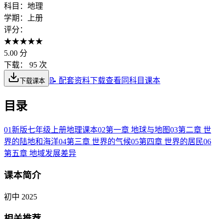
科目：
地理
学期：
上册
评分：
★
★
★
★
★
5.00
分
下载：
95 次
📝 配套资料下载
查看同科目课本
下载课本
目录
01
新版七年级上册地理课本
02
第一章 地球与地图
03
第二章 世
界的陆地和海洋
04
第三章 世界的气候
05
第四章 世界的居民
06
第五章 地域发展差异
课本简介
初中 2025
相关推荐