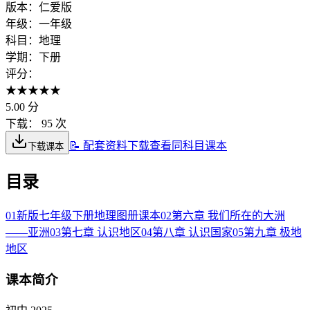
版本：
仁爱版
年级：
一年级
科目：
地理
学期：
下册
评分：
★
★
★
★
★
5.00
分
下载：
95 次
📝 配套资料下载
查看同科目课本
下载课本
目录
01
新版七年级下册地理图册课本
02
第六章 我们所在的大洲
——亚洲
03
第七章 认识地区
04
第八章 认识国家
05
第九章 极地
地区
课本简介