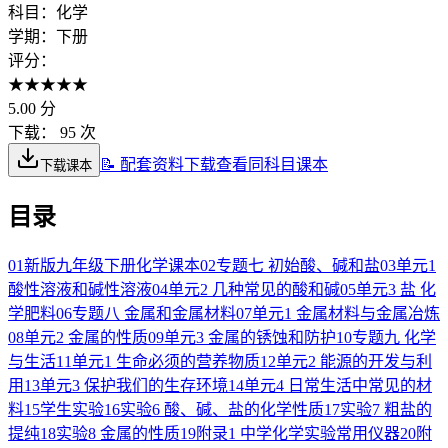
科目：
化学
学期：
下册
评分：
★
★
★
★
★
5.00
分
下载：
95 次
📝 配套资料下载
查看同科目课本
下载课本
目录
01
新版九年级下册化学课本
02
专题七 初始酸、碱和盐
03
单元1
酸性溶液和碱性溶液
04
单元2 几种常见的酸和碱
05
单元3 盐 化
学肥料
06
专题八 金属和金属材料
07
单元1 金属材料与金属冶炼
08
单元2 金属的性质
09
单元3 金属的锈蚀和防护
10
专题九 化学
与生活
11
单元1 生命必须的营养物质
12
单元2 能源的开发与利
用
13
单元3 保护我们的生存环境
14
单元4 日常生活中常见的材
料
15
学生实验
16
实验6 酸、碱、盐的化学性质
17
实验7 粗盐的
提纯
18
实验8 金属的性质
19
附录1 中学化学实验常用仪器
20
附