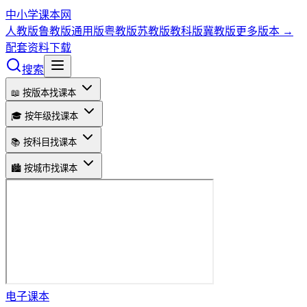
中小学课本网
人教版
鲁教版
通用版
粤教版
苏教版
教科版
冀教版
更多版本 →
配套资料下载
搜索
📖 按版本找课本
🎓 按年级找课本
📚 按科目找课本
🏙️ 按城市找课本
电子课本