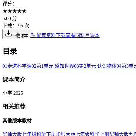
评分：
★
★
★
★
★
5.00
分
下载：
95 次
📝 配套资料下载
查看同科目课本
下载课本
目录
01
走进科学课
02
第1单元 感知世界
03
第2单元 认识物体
04
第3单
课本简介
小学 2025
相关推荐
其他版本教材
华师大版七年级科学下册
华师大版七年级科学上册
华师大版九