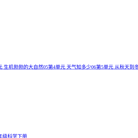
元 生机勃勃的大自然
05
第4单元 天气知多少
06
第5单元 从秋天到
年级科学下册