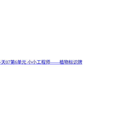
冬天
07
第6单元 小小工程师——植物标识牌