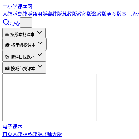
中小学课本网
人教版
鲁教版
通用版
粤教版
苏教版
教科版
冀教版
更多版本 →
配
搜索
📖 按版本找课本
🎓 按年级找课本
📚 按科目找课本
🏙️ 按城市找课本
电子课本
首页
人教版
苏教版
北师大版