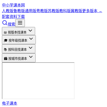
中小学课本网
人教版
鲁教版
通用版
粤教版
苏教版
教科版
冀教版
更多版本 →
配套资料下载
搜索
📖 按版本找课本
🎓 按年级找课本
📚 按科目找课本
🏙️ 按城市找课本
电子课本