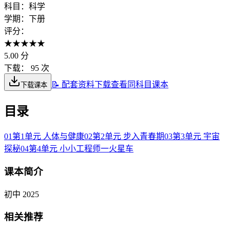
科目：
科学
学期：
下册
评分：
★
★
★
★
★
5.00
分
下载：
95 次
📝 配套资料下载
查看同科目课本
下载课本
目录
01
第1单元 人体与健康
02
第2单元 步入青春期
03
第3单元 宇宙
探秘
04
第4单元 小小工程师一火星车
课本简介
初中 2025
相关推荐