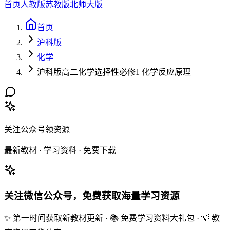
首页
人教版
苏教版
北师大版
首页
沪科版
化学
沪科版高二化学选择性必修1 化学反应原理
关注公众号领资源
最新教材 · 学习资料 · 免费下载
关注微信公众号，免费获取海量学习资源
✨ 第一时间获取新教材更新 · 📚 免费学习资料大礼包 · 💡 教