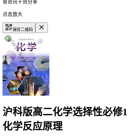
育资讯干货分享
点击放大
保存二维码
沪科版高二化学选择性必修1
化学反应原理