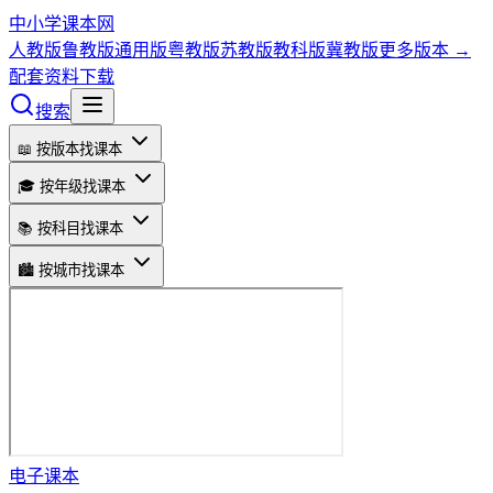
中小学课本网
人教版
鲁教版
通用版
粤教版
苏教版
教科版
冀教版
更多版本 →
配套资料下载
搜索
📖 按版本找课本
🎓 按年级找课本
📚 按科目找课本
🏙️ 按城市找课本
电子课本