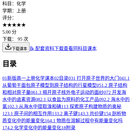
科目：
化学
学期：
上册
评分：
★
★
★
★
★
5.00
分
下载：
95 次
📝 配套资料下载
查看同科目课本
下载课本
目录
01
新版高一上册化学课本
02
目录
03
1 打开原子世界的大门
04
1.1
从葡萄干面包原子模型到原子结构的行星模型
05
1.2 原子结构
和相对原子量
06
1.3 揭开原子核外电子运动的面纱
07
2 开发海
水中的卤素资源
08
2.1 以食盐为原料的化工产品
09
2.2 海水中的
氯
10
2.3 从海水中提取溴和碘
11
3 探索原子构建物质的奥秘
12
3.1 原子间的相互作用
13
3.2 离子键
14
3.3 共价键
15
4 剖析物
质变化中的能量变化
16
4.1 物质在溶解过程中有能量变化吗
17
4.2 化学变化中的能量变化
18
附录