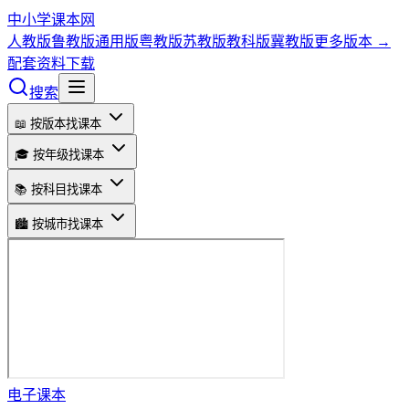
中小学课本网
人教版
鲁教版
通用版
粤教版
苏教版
教科版
冀教版
更多版本 →
配套资料下载
搜索
📖 按版本找课本
🎓 按年级找课本
📚 按科目找课本
🏙️ 按城市找课本
电子课本