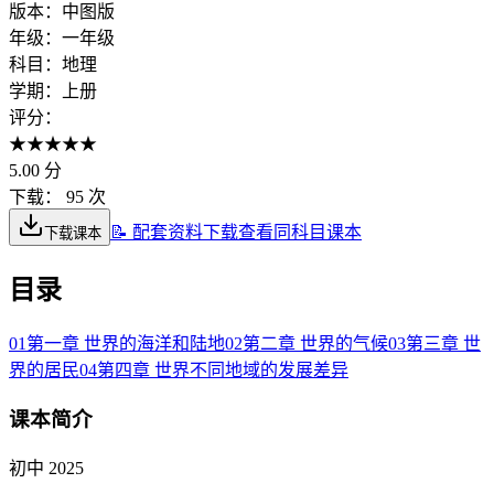
版本：
中图版
年级：
一年级
科目：
地理
学期：
上册
评分：
★
★
★
★
★
5.00
分
下载：
95 次
📝 配套资料下载
查看同科目课本
下载课本
目录
01
第一章 世界的海洋和陆地
02
第二章 世界的气候
03
第三章 世
界的居民
04
第四章 世界不同地域的发展差异
课本简介
初中 2025