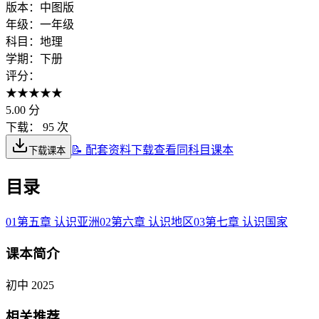
版本：
中图版
年级：
一年级
科目：
地理
学期：
下册
评分：
★
★
★
★
★
5.00
分
下载：
95 次
📝 配套资料下载
查看同科目课本
下载课本
目录
01
第五章 认识亚洲
02
第六章 认识地区
03
第七章 认识国家
课本简介
初中 2025
相关推荐