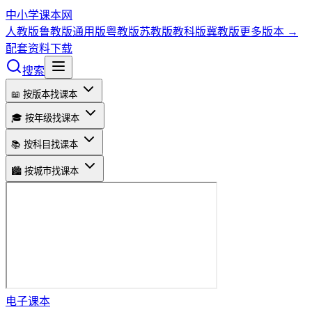
中小学课本网
人教版
鲁教版
通用版
粤教版
苏教版
教科版
冀教版
更多版本 →
配套资料下载
搜索
📖 按版本找课本
🎓 按年级找课本
📚 按科目找课本
🏙️ 按城市找课本
电子课本