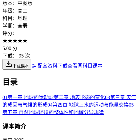
版本：
中图版
年级：
高二
科目：
地理
学期：
全册
评分：
★
★
★
★
★
5.00
分
下载：
95 次
📝 配套资料下载
查看同科目课本
下载课本
目录
01
第一章 地球的运动
02
第二章 地表形态的变化
03
第三章 天气
的成因与气候的形成
04
第四章 地球上水的运动与能量交换
05
第五章 自然地理环境的整体性和地域分异规律
课本简介