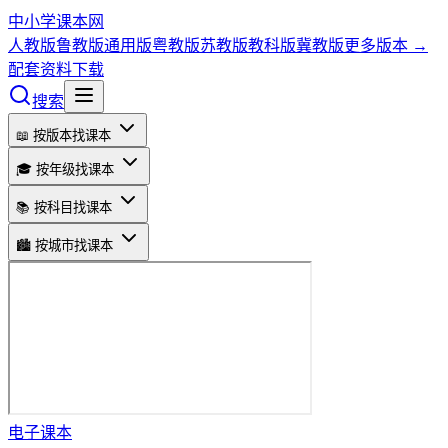
中小学课本网
人教版
鲁教版
通用版
粤教版
苏教版
教科版
冀教版
更多版本 →
配套资料下载
搜索
📖 按版本找课本
🎓 按年级找课本
📚 按科目找课本
🏙️ 按城市找课本
电子课本