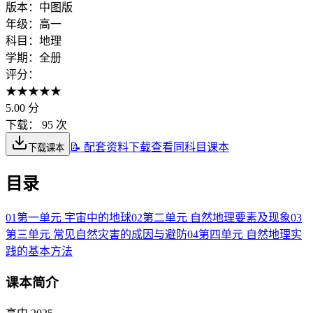
版本：
中图版
年级：
高一
科目：
地理
学期：
全册
评分：
★
★
★
★
★
5.00
分
下载：
95 次
📝 配套资料下载
查看同科目课本
下载课本
目录
01
第一单元 宇宙中的地球
02
第二单元 自然地理要素及现象
03
第三单元 常见自然灾害的成因与避防
04
第四单元 自然地理实
践的基本方法
课本简介