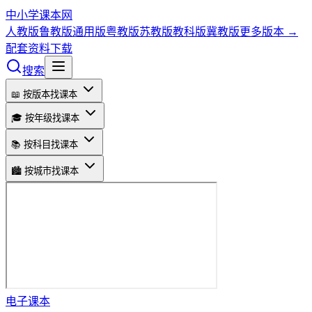
中小学课本网
人教版
鲁教版
通用版
粤教版
苏教版
教科版
冀教版
更多版本 →
配套资料下载
搜索
📖 按版本找课本
🎓 按年级找课本
📚 按科目找课本
🏙️ 按城市找课本
电子课本