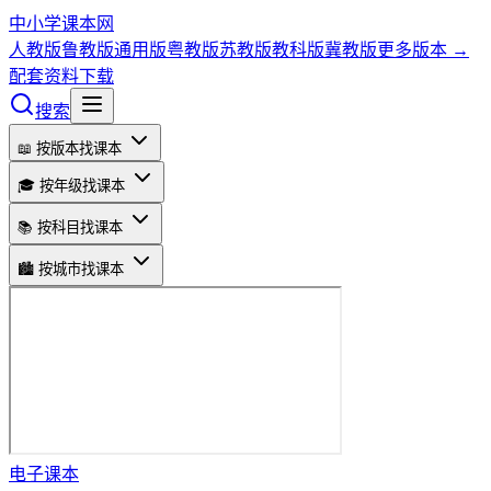
中小学课本网
人教版
鲁教版
通用版
粤教版
苏教版
教科版
冀教版
更多版本 →
配套资料下载
搜索
📖 按版本找课本
🎓 按年级找课本
📚 按科目找课本
🏙️ 按城市找课本
电子课本