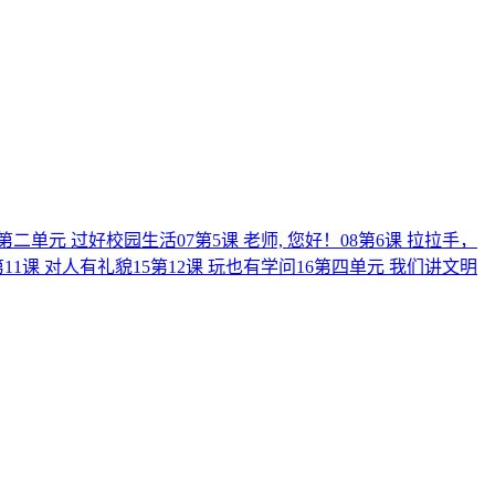
第二单元 过好校园生活
07
第5课 老师, 您好！
08
第6课 拉拉手，
第11课 对人有礼貌
15
第12课 玩也有学问
16
第四单元 我们讲文明