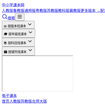
中小学课本网
人教版
鲁教版
通用版
粤教版
苏教版
教科版
冀教版
更多版本 →
配
搜索
📖 按版本找课本
🎓 按年级找课本
📚 按科目找课本
🏙️ 按城市找课本
电子课本
首页
人教版
苏教版
北师大版