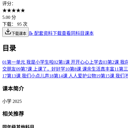
评分：
★
★
★
★
★
5.00
分
下载：
95 次
📝 配套资料下载
查看同科目课本
下载课本
目录
01
第一单元 我是小学生啦
02
第1课 开开心心上学去
03
第2课 我
交朋友
09
第7课 上课了，好好学
10
第8课 课余生活真丰富
11
第三
17
第13课 我们小点儿声
18
第14课 人人爱护公物
19
第15课 我们
课本简介
小学 2025
相关推荐
同年级其他科目