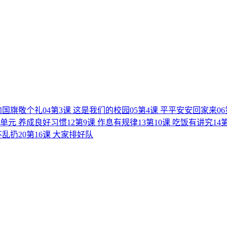
向国旗敬个礼
04
第3课 这是我们的校园
05
第4课 平平安安回家来
06
单元 养成良好习惯
12
第9课 作息有规律
13
第10课 吃饭有讲究
14
不乱扔
20
第16课 大家排好队