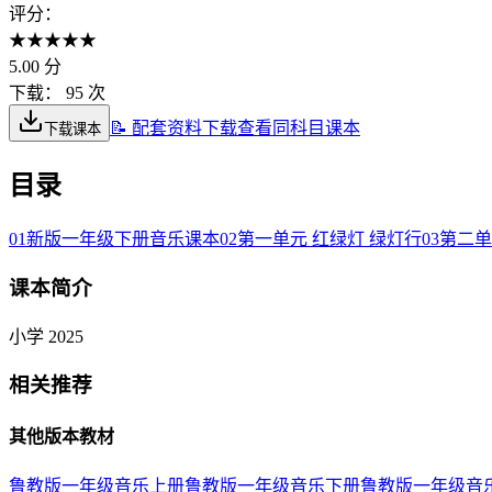
评分：
★
★
★
★
★
5.00
分
下载：
95 次
📝 配套资料下载
查看同科目课本
下载课本
目录
01
新版一年级下册音乐课本
02
第一单元 红绿灯 绿灯行
03
第二单
课本简介
小学 2025
相关推荐
其他版本教材
鲁教版一年级音乐上册
鲁教版一年级音乐下册
鲁教版一年级音