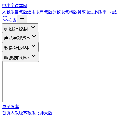
中小学课本网
人教版
鲁教版
通用版
粤教版
苏教版
教科版
冀教版
更多版本 →
配
搜索
📖 按版本找课本
🎓 按年级找课本
📚 按科目找课本
🏙️ 按城市找课本
电子课本
首页
人教版
苏教版
北师大版