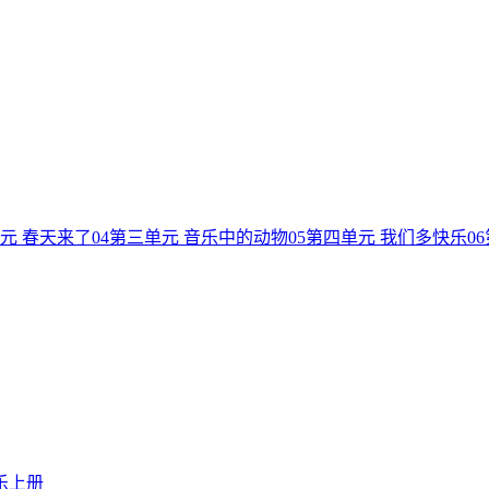
元 春天来了
04
第三单元 音乐中的动物
05
第四单元 我们多快乐
06
乐上册