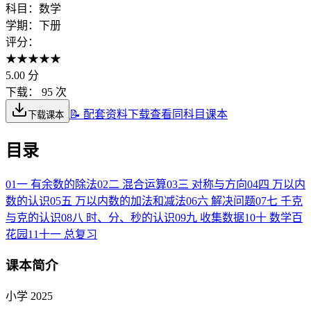
科目：
数学
学期：
下册
评分：
★
★
★
★
★
5.00
分
下载：
95 次
📝 配套资料下载
查看同科目课本
下载课本
目录
01
一 有余数的除法
02
二 混合运算
03
三 对称与方向
04
四 万以内
数的认识
05
五 万以内数的加法和减法
06
六 解决问题
07
七 千克
与克的认识
08
八 时、分、秒的认识
09
九 收集数据
10
十 数学百
花园
11
十一 总复习
课本简介
小学 2025