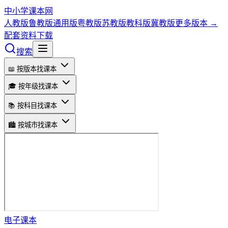
中小学课本网
人教版
鲁教版
通用版
粤教版
苏教版
教科版
冀教版
更多版本 →
配套资料下载
搜索
📖 按版本找课本
🎓 按年级找课本
📚 按科目找课本
🏙️ 按城市找课本
电子课本