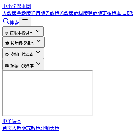
中小学课本网
人教版
鲁教版
通用版
粤教版
苏教版
教科版
冀教版
更多版本 →
配
搜索
📖 按版本找课本
🎓 按年级找课本
📚 按科目找课本
🏙️ 按城市找课本
电子课本
首页
人教版
苏教版
北师大版