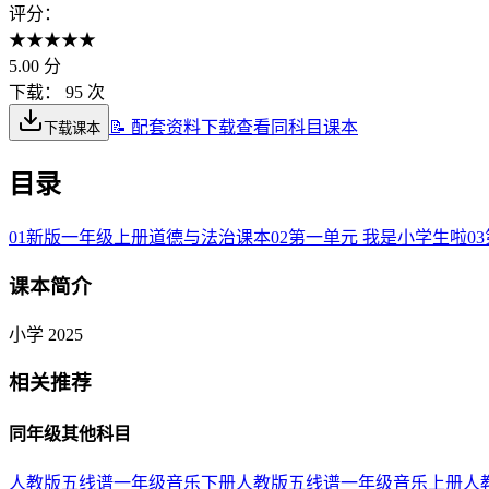
评分：
★
★
★
★
★
5.00
分
下载：
95 次
📝 配套资料下载
查看同科目课本
下载课本
目录
01
新版一年级上册道德与法治课本
02
第一单元 我是小学生啦
03
课本简介
小学 2025
相关推荐
同年级其他科目
人教版五线谱一年级音乐下册
人教版五线谱一年级音乐上册
人