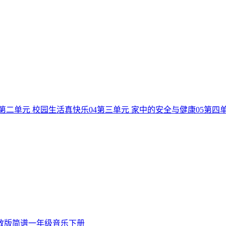
第二单元 校园生活真快乐
04
第三单元 家中的安全与健康
05
第四
教版简谱一年级音乐下册