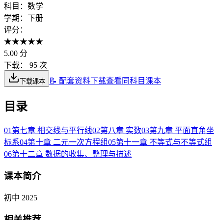
科目：
数学
学期：
下册
评分：
★
★
★
★
★
5.00
分
下载：
95 次
📝 配套资料下载
查看同科目课本
下载课本
目录
01
第七章 相交线与平行线
02
第八章 实数
03
第九章 平面直角坐
标系
04
第十章 二元一次方程组
05
第十一章 不等式与不等式组
06
第十二章 数据的收集、整理与描述
课本简介
初中 2025
相关推荐