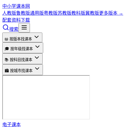
中小学课本网
人教版
鲁教版
通用版
粤教版
苏教版
教科版
冀教版
更多版本 →
配套资料下载
搜索
📖 按版本找课本
🎓 按年级找课本
📚 按科目找课本
🏙️ 按城市找课本
电子课本