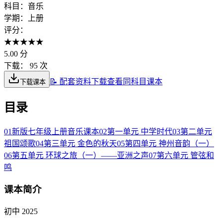
科目：
音乐
学期：
上册
评分：
★
★
★
★
★
5.00
分
下载：
95 次
📝 配套资料下载
查看同科目课本
下载课本
目录
01
新版七年级上册音乐课本
02
第一单元 中学时代
03
第二单元
祖国颂歌
04
第三单元 金色的秋天
05
第四单元 神州音韵（一）
06
第五单元 环球之旅（一）——亚洲之声
07
第六单元 管弦和
鸣
课本简介
初中 2025