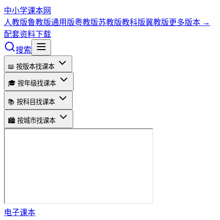
中小学课本网
人教版
鲁教版
通用版
粤教版
苏教版
教科版
冀教版
更多版本 →
配套资料下载
搜索
📖 按版本找课本
🎓 按年级找课本
📚 按科目找课本
🏙️ 按城市找课本
电子课本