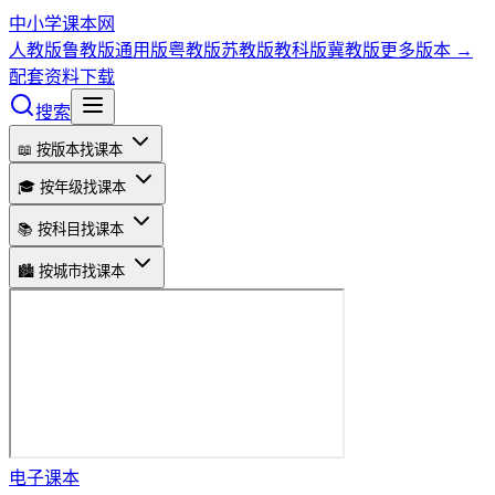
中小学课本网
人教版
鲁教版
通用版
粤教版
苏教版
教科版
冀教版
更多版本 →
配套资料下载
搜索
📖 按版本找课本
🎓 按年级找课本
📚 按科目找课本
🏙️ 按城市找课本
电子课本