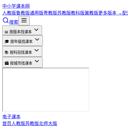
中小学课本网
人教版
鲁教版
通用版
粤教版
苏教版
教科版
冀教版
更多版本 →
配
搜索
📖 按版本找课本
🎓 按年级找课本
📚 按科目找课本
🏙️ 按城市找课本
电子课本
首页
人教版
苏教版
北师大版