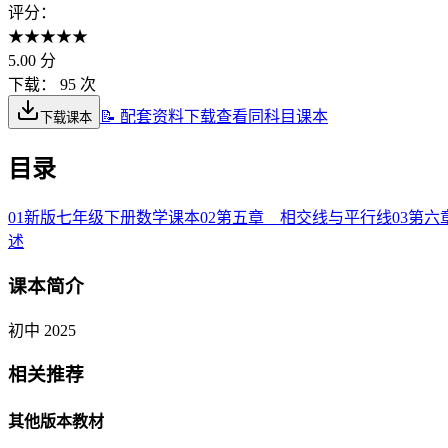
评分：
★
★
★
★
★
5.00
分
下载：
95 次
📝 配套资料下载
查看同科目课本
下载课本
目录
01
新版七年级下册数学课本
02
第五章 相交线与平行线
03
第六
述
课本简介
初中 2025
相关推荐
其他版本教材