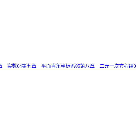
章 实数
04
第七章 平面直角坐标系
05
第八章 二元一次方程组
0