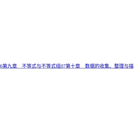
6
第九章 不等式与不等式组
07
第十章 数据的收集、整理与描