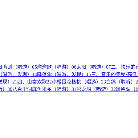
日喀则（唱游）
05
溜溜歌（唱游）
06
太阳（唱游）
07
二、快乐的
（唱游、发现）
14
降落伞（唱游、发现）
15
三、音乐的奥秘·高低
发现）
21
四、山寨欢歌
22
小松鼠吃核桃（唱游）
23
白鸽（聆听）
2
听）
30
八百里洞庭鱼米乡（唱游）
31
彩龙船（唱游）
32
斑鸠调（