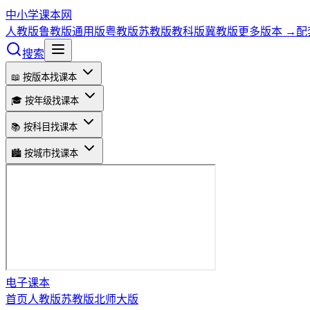
中小学课本网
人教版
鲁教版
通用版
粤教版
苏教版
教科版
冀教版
更多版本 →
配
搜索
📖 按版本找课本
🎓 按年级找课本
📚 按科目找课本
🏙️ 按城市找课本
电子课本
首页
人教版
苏教版
北师大版