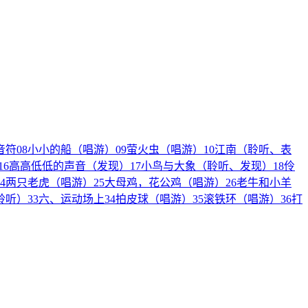
音符
08
小小的船（唱游）
09
萤火虫（唱游）
10
江南（聆听、表
16
高高低低的声音（发现）
17
小鸟与大象（聆听、发现）
18
伶
4
两只老虎（唱游）
25
大母鸡，花公鸡（唱游）
26
老牛和小羊
聆听）
33
六、运动场上
34
拍皮球（唱游）
35
滚铁环（唱游）
36
打