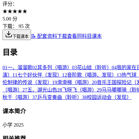
评分：
★
★
★
★
★
5.00
分
下载：
95 次
📝 配套资料下载
查看同科目课本
下载课本
目录
01
一、溜溜歌
02
其多列（唱游）
03
花山娃（聆听）
04
我的家在
演）
11
七个好伙伴（发现）
12
音阶歌（唱游、发现）
13
热气球
伦制律的传说（发现）
19
滑滑梯（唱游）
20
音乐王国探险记（
（唱游）
27
五、湖光山色
28
飞呀飞（唱游）
29
马马嘟嘟骑（聆
秋千（唱游）
37
乒乓变奏曲（聆听）
38
校园运动会（发现）
课本简介
小学 2025
相关推荐