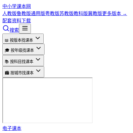
中小学课本网
人教版
鲁教版
通用版
粤教版
苏教版
教科版
冀教版
更多版本 →
配套资料下载
搜索
📖 按版本找课本
🎓 按年级找课本
📚 按科目找课本
🏙️ 按城市找课本
电子课本