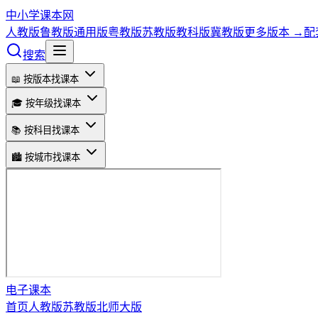
中小学课本网
人教版
鲁教版
通用版
粤教版
苏教版
教科版
冀教版
更多版本 →
配
搜索
📖 按版本找课本
🎓 按年级找课本
📚 按科目找课本
🏙️ 按城市找课本
电子课本
首页
人教版
苏教版
北师大版