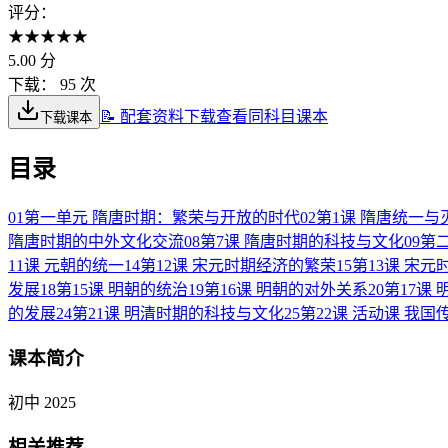
评分：
★
★
★
★
★
5.00
分
下载：
95 次
📝 配套资料下载
查看同科目课本
下载课本
目录
01
第一单元 隋唐时期：繁荣与开放的时代
02
第1课 隋唐统一与
隋唐时期的中外文化交流
08
第7课 隋唐时期的科技与文化
09
第
11课 元朝的统一
14
第12课 宋元时期经济的繁荣
15
第13课 宋
发展
18
第15课 明朝的统治
19
第16课 明朝的对外关系
20
第17课
的发展
24
第21课 明清时期的科技与文化
25
第22课 活动课 我
课本简介
初中 2025
相关推荐