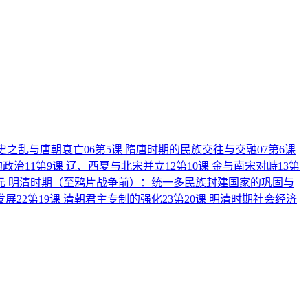
安史之乱与唐朝衰亡
06
第5课 隋唐时期的民族交往与交融
07
第6课
的政治
11
第9课 辽、西夏与北宋并立
12
第10课 金与南宋对峙
13
第
元 明清时期（至鸦片战争前）：统一多民族封建国家的巩固与
发展
22
第19课 清朝君主专制的强化
23
第20课 明清时期社会经济