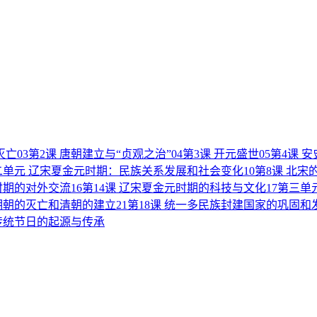
灭亡
03
第2课 唐朝建立与“贞观之治”
04
第3课 开元盛世
05
第4课 
二单元 辽宋夏金元时期：民族关系发展和社会变化
10
第8课 北宋
元时期的对外交流
16
第14课 辽宋夏金元时期的科技与文化
17
第三单
 明朝的灭亡和清朝的建立
21
第18课 统一多民族封建国家的巩固和
国传统节日的起源与传承