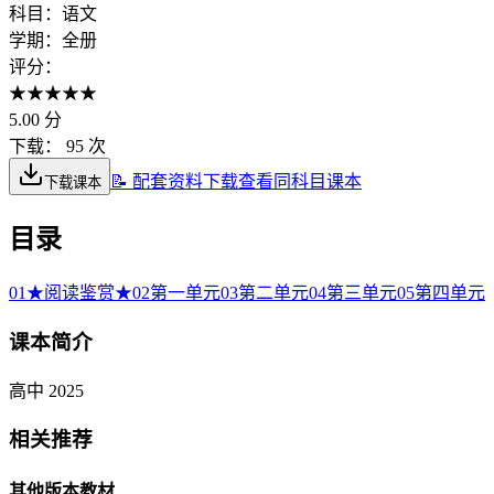
科目：
语文
学期：
全册
评分：
★
★
★
★
★
5.00
分
下载：
95 次
📝 配套资料下载
查看同科目课本
下载课本
目录
01
★阅读鉴赏★
02
第一单元
03
第二单元
04
第三单元
05
第四单元
课本简介
高中 2025
相关推荐
其他版本教材