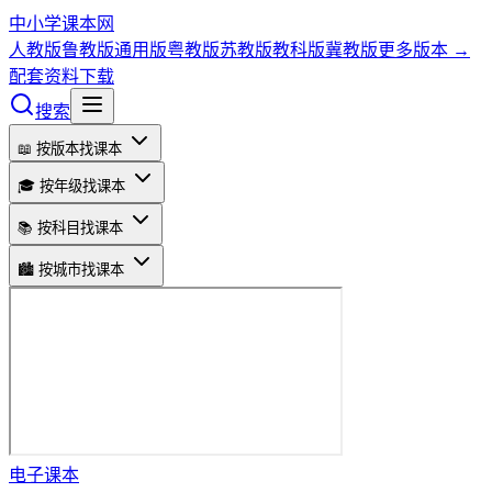
中小学课本网
人教版
鲁教版
通用版
粤教版
苏教版
教科版
冀教版
更多版本 →
配套资料下载
搜索
📖 按版本找课本
🎓 按年级找课本
📚 按科目找课本
🏙️ 按城市找课本
电子课本