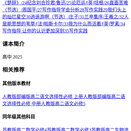
《楚辞》/
24
纪念刘合珍君/鲁迅/
25
论厄运/[英]培根/
26
直面苦难
（节选）/周国平/
27
写作指导学会分析
28
写作实践
29
我们头上
的灿烂星空
30
逍遥游啊（节选）/庄子/
31
兰亭集序/王羲之/
32
人
是能思想的苇草/[法]帕斯卡尔/
33
我为什么而活着/[英]罗素/
34
写作指导 让你的认识更加深刻
35
写作实践
课本简介
高中 2025
相关推荐
其他版本教材
人教版部编版高二语文选择性必修 上册
人教版部编版高二语
文选择性必修 中册
人教版高二语文必修5
同年级其他科目
苏教版高二数学必修4
苏教版高二数学必修3
苏教版高二生物选