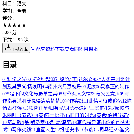
科目：
语文
学期：
全册
评分：
★
★
★
★
★
5.00
分
下载：
95 次
📝 配套资料下载
查看同科目课本
下载课本
目录
01
科学之光
02
《物种起源》绪论/[英]达尔文/
03
*人类基因组计
划及其意义/杨焕明/
04
南州六月荔枝丹
05
斑纹
06
景泰蓝的制作
07
*足下的文化与野草之美
08
写作观人文情怀与公民意识
09
写
作指导说明要说得清清楚楚
10
写作实践
11
此情可待成追忆
12
陈
情表/李密/
13
项脊轩至/归有光/
14
长亭送别/王实甫/
15
罗密欧与
朱丽叶（节选）/[英]莎士比亚/
16
旧日的时光/[英]罗伯特放硭?
17
箭与歌/[美]朗费罗/
18
别离/冯至/
19
写作指导写出你的真情实
感
20
写作实践
21
直面人生
22
报任安书（节选）/司马迁/
23
渔父/