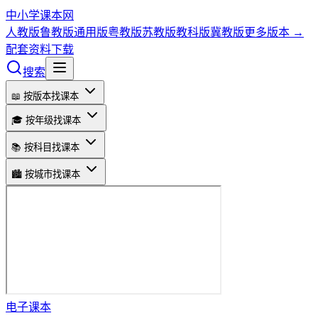
中小学课本网
人教版
鲁教版
通用版
粤教版
苏教版
教科版
冀教版
更多版本 →
配套资料下载
搜索
📖 按版本找课本
🎓 按年级找课本
📚 按科目找课本
🏙️ 按城市找课本
电子课本