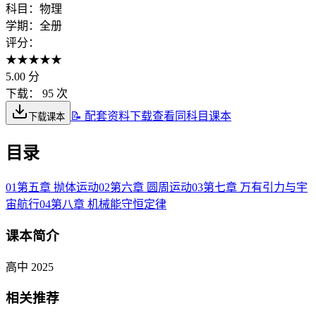
科目：
物理
学期：
全册
评分：
★
★
★
★
★
5.00
分
下载：
95 次
📝 配套资料下载
查看同科目课本
下载课本
目录
01
第五章 抛体运动
02
第六章 圆周运动
03
第七章 万有引力与宇
宙航行
04
第八章 机械能守恒定律
课本简介
高中 2025
相关推荐