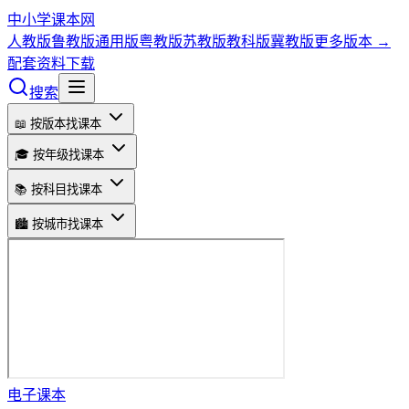
中小学课本网
人教版
鲁教版
通用版
粤教版
苏教版
教科版
冀教版
更多版本 →
配套资料下载
搜索
📖 按版本找课本
🎓 按年级找课本
📚 按科目找课本
🏙️ 按城市找课本
电子课本