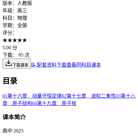
版本：
人教版
年级：
高三
科目：
物理
学期：
全册
评分：
★
★
★
★
★
5.00
分
下载：
95 次
📝 配套资料下载
查看同科目课本
下载课本
目录
01
第十六章 动量守恒定律
02
第十七章 波粒二象性
03
第十八
章 原子结构
04
第十九章 原子核
课本简介
高中 2025