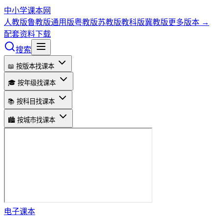
中小学课本网
人教版
鲁教版
通用版
粤教版
苏教版
教科版
冀教版
更多版本 →
配套资料下载
搜索
📖 按版本找课本
🎓 按年级找课本
📚 按科目找课本
🏙️ 按城市找课本
电子课本