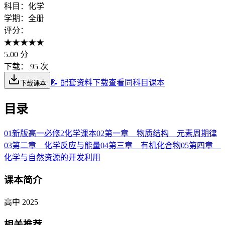
科目：
化学
学期：
全册
评分：
★
★
★
★
★
5.00
分
下载：
95 次
📝 配套资料下载
查看同科目课本
下载课本
目录
01
新版高一必修2化学课本
02
第一章 物质结构 元素周期律
03
第二章 化学反应与能量
04
第三章 有机化合物
05
第四章
化学与自然资源的开发利用
课本简介
高中 2025
相关推荐