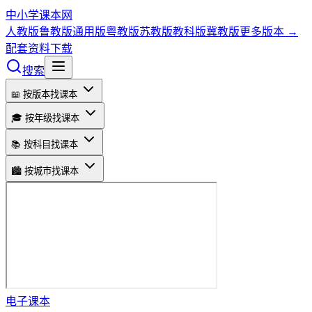
中小学课本网
人教版
鲁教版
通用版
粤教版
苏教版
教科版
冀教版
更多版本 →
配套资料下载
搜索
📖 按版本找课本
🎓 按年级找课本
📚 按科目找课本
🏙️ 按城市找课本
电子课本